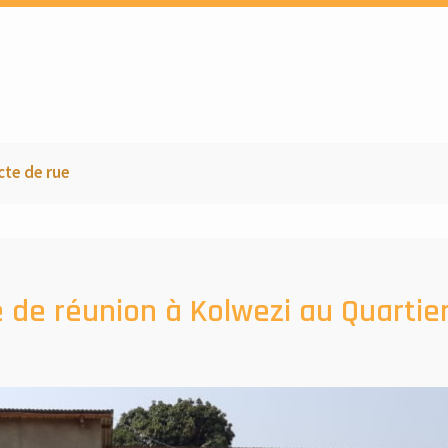
g asbl
cte de rue
e de réunion à Kolwezi au Quartie