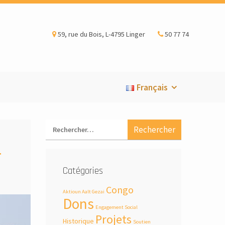
59, rue du Bois, L-4795 Linger
50 77 74
Français
r
Catégories
Congo
Aktioun Aalt Gezai
Dons
Engagement Social
Projets
Historique
Soutien