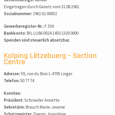
Eingetragen durch Gesetz vom 31.08.1961
Sozialnummer:
1961 61 00052
Gewerberegister-Nr.:
F 334
Bankkonto:
BIL LU86 0024 1450 2320 0000
Spenden sind steuerlich absetzbar.
Kolping Lëtzebuerg – Section
Centre
Adresse:
59, rue du Bois L-4795 Linger
Telefon:
50 77 74
Komitee:
Präsident:
Schroeder Annette
Sekretärin:
Brauch Marie-Jeanne
Schatzmeister:
Daems Josephine