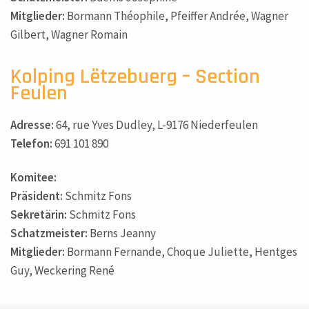
Mitglieder:
Bormann Théophile, Pfeiffer Andrée, Wagner
Gilbert, Wagner Romain
Kolping Lëtzebuerg – Section
Feulen
Adresse:
64, rue Yves Dudley, L-9176 Niederfeulen
Telefon:
691 101 890
Komitee:
Präsident:
Schmitz Fons
Sekretärin:
Schmitz Fons
Schatzmeister:
Berns Jeanny
Mitglieder:
Bormann Fernande, Choque Juliette, Hentges
Guy, Weckering René