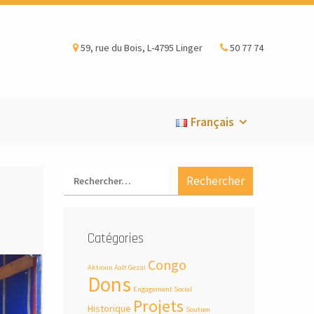
59, rue du Bois, L-4795 Linger
50 77 74
Français
Catégories
Congo
Aktioun Aalt Gezai
Dons
Engagement Social
Projets
Historique
Soutien