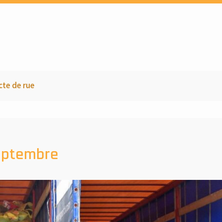
g asbl
cte de rue
Septembre