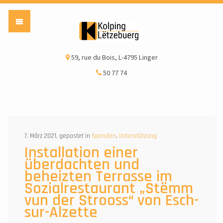
Kolping Lëtzebuerg a
59, rue du Bois, L-4795 Linger
50 77 74
7. März 2021, gepostet in
Spenden
,
Unterstützung
Installation einer
überdachten und
beheizten Terrasse im
Sozialrestaurant „Stëmm
vun der Strooss“ von Esch-
sur-Alzette